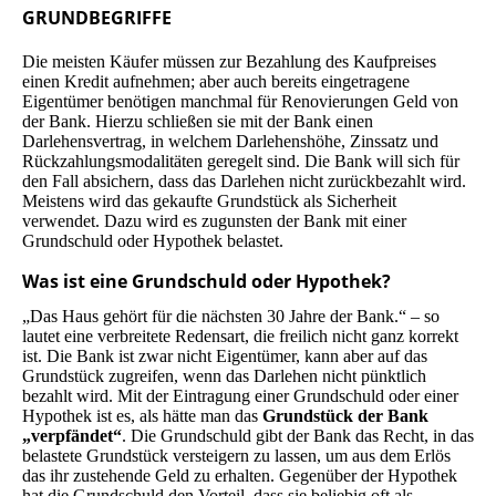
GRUNDBEGRIFFE
Die meisten Käufer müssen zur Bezahlung des Kaufpreises
einen Kredit aufnehmen; aber auch bereits eingetragene
Eigentümer benötigen manchmal für Renovierungen Geld von
der Bank. Hierzu schließen sie mit der Bank einen
Darlehensvertrag, in welchem Darlehenshöhe, Zinssatz und
Rückzahlungsmodalitäten geregelt sind. Die Bank will sich für
den Fall absichern, dass das Darlehen nicht zurückbezahlt wird.
Meistens wird das gekaufte Grundstück als Sicherheit
verwendet. Dazu wird es zugunsten der Bank mit einer
Grundschuld oder Hypothek belastet.
Was ist eine Grundschuld oder Hypothek?
„Das Haus gehört für die nächsten 30 Jahre der Bank.“ – so
lautet eine verbreitete Redensart, die freilich nicht ganz korrekt
ist. Die Bank ist zwar nicht Eigentümer, kann aber auf das
Grundstück zugreifen, wenn das Darlehen nicht pünktlich
bezahlt wird. Mit der Eintragung einer Grundschuld oder einer
Hypothek ist es, als hätte man das
Grundstück der Bank
„verpfändet“
. Die Grundschuld gibt der Bank das Recht, in das
belastete Grundstück versteigern zu lassen, um aus dem Erlös
das ihr zustehende Geld zu erhalten. Gegenüber der Hypothek
hat die Grundschuld den Vorteil, dass sie beliebig oft als