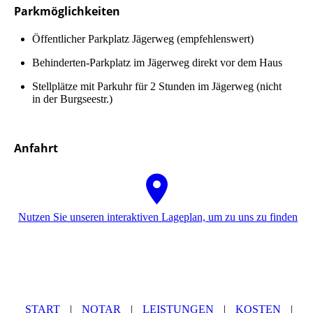
Parkmöglichkeiten
Öffent­lich­er Parkplatz Jägerweg (em­pfeh­lens­wert)
Be­hin­der­ten-Parkplatz im Jägerweg direkt vor dem Haus
Stellplätze mit Park­uhr für 2 Stunden im Jägerweg (nicht
in der Burgseestr.)
Anfahrt
Nutzen Sie unseren interaktiven La­ge­plan, um zu uns zu finden
START
|
NOTAR
|
LEISTUNGEN
|
KOSTEN
|