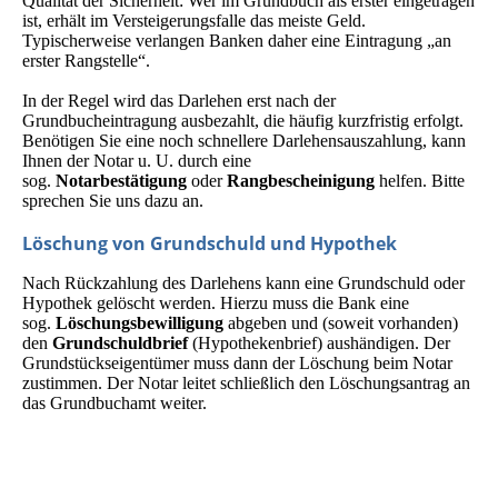
Qualität der Sicherheit: Wer im Grundbuch als erster eingetragen
ist, erhält im Versteigerungsfalle das meiste Geld.
Typischerweise verlangen Banken daher eine Eintragung „an
erster Rangstelle“.
In der Regel wird das Darlehen erst nach der
Grundbucheintragung ausbezahlt, die häufig kurzfristig erfolgt.
Benötigen Sie eine noch schnellere Darlehensauszahlung, kann
Ihnen der Notar u. U. durch eine
sog.
Notarbestätigung
oder
Rangbescheinigung
helfen. Bitte
sprechen Sie uns dazu an.
Löschung von Grundschuld und Hypothek
Nach Rückzahlung des Darlehens kann eine Grundschuld oder
Hypothek gelöscht werden. Hierzu muss die Bank eine
sog.
Löschungsbewilligung
abgeben und (soweit vorhanden)
den
Grundschuldbrief
(Hypo­theken­brief) aushändigen. Der
Grundstückseigentümer muss dann der Löschung beim Notar
zustimmen. Der Notar leitet schließlich den Löschungsantrag an
das Grundbuchamt weiter.