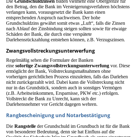
Die
Grundschuldzinsen
bilden vielmehr eine Obergrenze für
den Betrag, den die Bank im Versteigerungsverfahren höchstens
verlangen kann, vorausgesetzt die Bank kann einen
entsprechenden Anspruch nachweisen. Der hohe
Grundschuldzins gewährt somit etwas „Luft“, falls die Zinsen
nach Ablauf der Zinsbindung steigen sollten sowie für etwaige
Schäden der Bank, die durch eine verspätete
Darlehensrückzahlung entstehen können, z.B. Verzugszinsen.
Zwangsvollstreckungsunterwerfung
Regelmäßig sehen die Formulare der Banken
eine
sofortige
Zwangs­voll­streckungs­­unter­werfung
vor. Diese
ermöglicht der Bank, Vollstreckungsmaßnahmen ohne
vorherigen gerichtlichen Prozess einzuleiten, falls das Darlehen
nicht zurückgezahlt wird. Dabei kann die Vollstreckung nicht
nur in das Grundstück, sondern auch in sonstiges Vermögen
(z.B. Arbeitseinkommen, Ersparnisse, PKW etc.) erfolgen.
Vollstreckt die Bank zu Unrecht, kann sich der
Darlehensnehmer vor Gericht dagegen wehren.
Rangbescheinigung und Notarbestätigung
Die
Rangstelle
der Grundschuld im Grundbuch ist für die Bank
von besonderer Bedeutung, denn sie hat Einfluss auf die